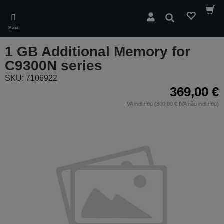
Skip
to
Pesquisar
main
Menu
content
1 GB Additional Memory for
C9300N series
SKU: 7106922
369,00 €
IVA incluído (300,00 € IVA não incluído)