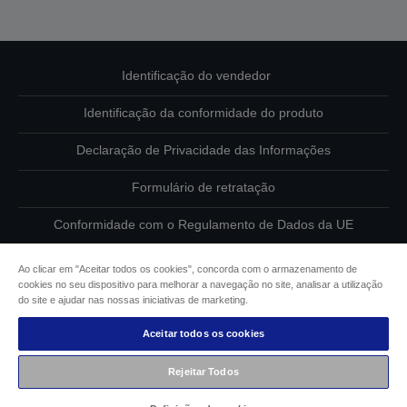
Identificação do vendedor
Identificação da conformidade do produto
Declaração de Privacidade das Informações
Formulário de retratação
Conformidade com o Regulamento de Dados da UE
Contacte-nos sobre os seus dados
Ao clicar em "Aceitar todos os cookies", concorda com o armazenamento de
cookies no seu dispositivo para melhorar a navegação no site, analisar a utilização
Informações sobre cookies
do site e ajudar nas nossas iniciativas de marketing.
Aceitar todos os cookies
Compromisso da Epson para com a acessibilidade
Rejeitar Todos
Copyright © 2026 Seiko Epson