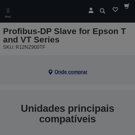
Skip
to
Pesquisar
main
Menu
content
Profibus-DP Slave for Epson T
and VT Series
SKU: R12NZ900TF
Onde comprar
Unidades principais
compatíveis