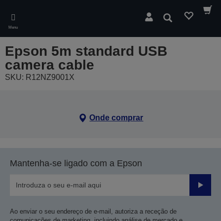
Skip
to
Pesquisar
main
Menu
content
Epson 5m standard USB
camera cable
SKU: R12NZ9001X
Onde comprar
Mantenha-se ligado com a Epson
Enviar
Ao enviar o seu endereço de e-mail, autoriza a receção de
comunicações de marketing, incluindo análise de mercado e