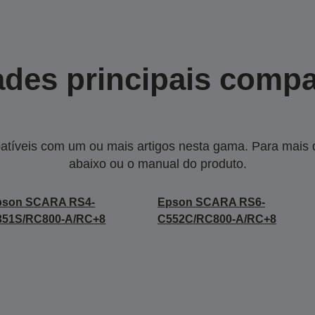
des principais compa
tíveis com um ou mais artigos nesta gama. Para mais de
abaixo ou o manual do produto.
pson SCARA RS4-
Epson SCARA RS6-
351S/RC800-A/RC+8
C552C/RC800-A/RC+8