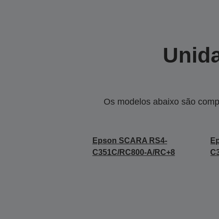
Unida
Os modelos abaixo são compa
Epson SCARA RS4-
E
C351C/RC800-A/RC+8
C