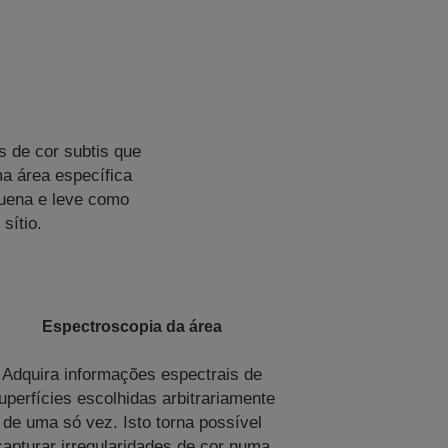
 de cor subtis que
ma área específica
quena e leve como
sítio.
Espectroscopia da área
Adquira informações espectrais de
uperfícies escolhidas arbitrariamente
de uma só vez. Isto torna possível
capturar irregularidades de cor numa