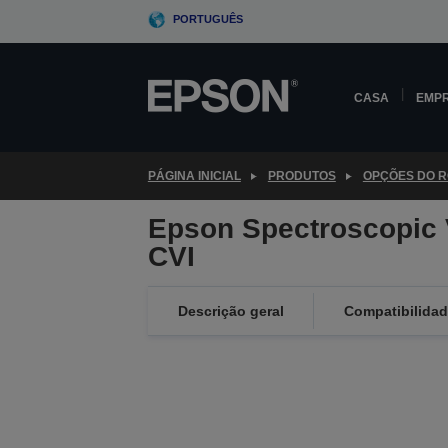
Skip
PORTUGUÊS
to
main
content
CASA
EMP
PÁGINA INICIAL
PRODUTOS
OPÇÕES DO 
Epson Spectroscopic 
CVI
Descrição geral
Compatibilida