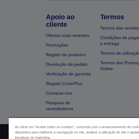
Apoio ao
Termos
cliente
Termos das vendas
Ofertas mais recentes
Condições de pag
e entrega
Promoções
Termos de utilizaçã
Registo de produtos
Termos das Promo
Devolução de pedido
Online
Verificação de garantia
Registo CoverPlus
Contacte-nos
Pesquisa de
revendedores
Ao clicar em "Aceitar todos os cookies", concorda com o armazenamento de cook
dispositivo para melhorar a navegação no site, analisar a utilização do site e ajud
Identificação do vendedor
Identifica
iniciativas de marketing.