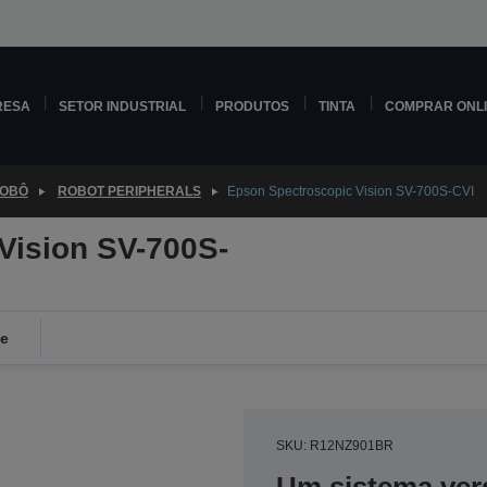
RESA
SETOR INDUSTRIAL
PRODUTOS
TINTA
COMPRAR ONL
ROBÔ
ROBOT PERIPHERALS
Epson Spectroscopic Vision SV-700S-CVI
Vision SV-700S-
de
SKU: R12NZ901BR