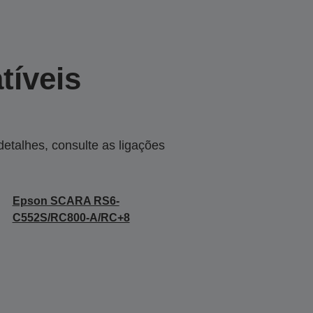
tíveis
talhes, consulte as ligações
Epson SCARA RS6-
C552S/RC800-A/RC+8