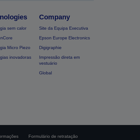
nologies
Company
gia sem calor
Site da Equipa Executiva
onCore
Epson Europe Electronics
gia Micro Piezo
Digigraphie
gias inovadoras
Impressão direta em
vestuário
Global
formações
Formulário de retratação