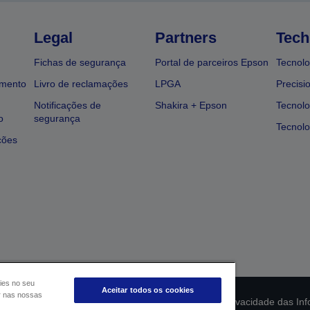
Legal
Partners
Tech
Fichas de segurança
Portal de parceiros Epson
Tecnolo
amento
Livro de reclamações
LPGA
Precisi
Notificações de
Shakira + Epson
Tecnolo
o
segurança
Tecnolo
ções
ies no seu
Aceitar todos os cookies
ar nas nossas
ção da conformidade do produto
Declaração de Privacidade das In