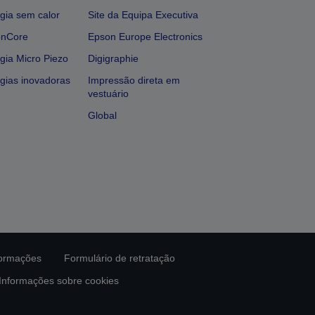
gia sem calor
Site da Equipa Executiva
onCore
Epson Europe Electronics
gia Micro Piezo
Digigraphie
gias inovadoras
Impressão direta em
vestuário
Global
formações
Formulário de retratação
Informações sobre cookies