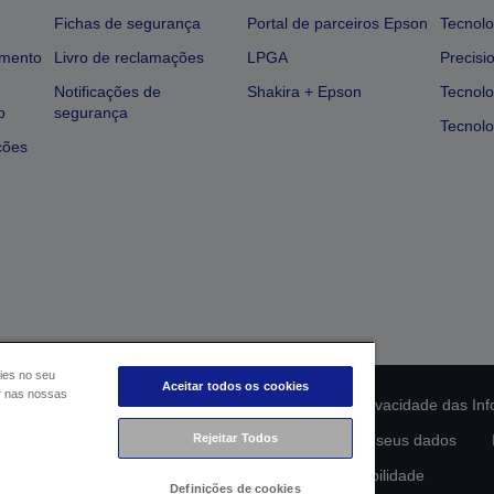
Fichas de segurança
Portal de parceiros Epson
Tecnolo
amento
Livro de reclamações
LPGA
Precisi
Notificações de
Shakira + Epson
Tecnolo
o
segurança
Tecnolo
ções
ies no seu
Aceitar todos os cookies
ar nas nossas
ção da conformidade do produto
Declaração de Privacidade das In
lamento de Dados da UE
Rejeitar Todos
Contacte-nos sobre os seus dados
Compromisso da Epson para com a acessibilidade
Definições de cookies