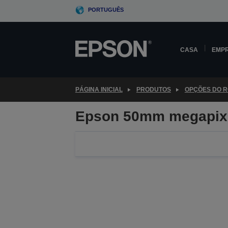
Skip
PORTUGUÊS
to
main
content
CASA
EMP
PÁGINA INICIAL
PRODUTOS
OPÇÕES DO 
Epson 50mm megapixe