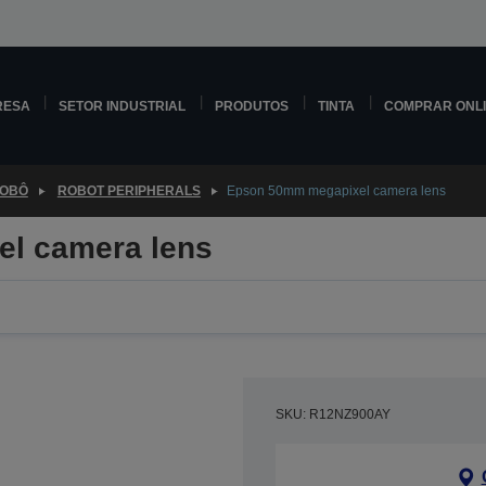
RESA
SETOR INDUSTRIAL
PRODUTOS
TINTA
COMPRAR ONL
ROBÔ
ROBOT PERIPHERALS
Epson 50mm megapixel camera lens
l camera lens
SKU: R12NZ900AY