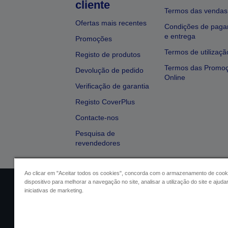
cliente
Termos das vendas
Ofertas mais recentes
Condições de pag
e entrega
Promoções
Termos de utilizaçã
Registo de produtos
Termos das Promo
Devolução de pedido
Online
Verificação de garantia
Registo CoverPlus
Contacte-nos
Pesquisa de
revendedores
Ao clicar em "Aceitar todos os cookies", concorda com o armazenamento de cook
dispositivo para melhorar a navegação no site, analisar a utilização do site e ajud
Identificação do vendedor
Identifica
iniciativas de marketing.
Conformidade com o Regu