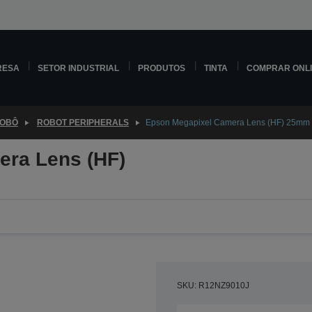
RESA
SETOR INDUSTRIAL
PRODUTOS
TINTA
COMPRAR ONL
ROBÔ
ROBOT PERIPHERALS
Epson Megapixel Camera Lens (HF) 25mm
ra Lens (HF)
SKU: R12NZ9010J