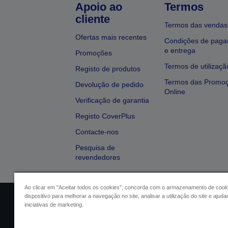
Apoio ao
Termos
cliente
Termos das vendas
Ofertas mais recentes
Condições de pag
e entrega
Promoções
Termos de utilizaçã
Registo de produtos
Termos das Promo
Devolução de pedido
Online
Verificação de garantia
Registo CoverPlus
Contacte-nos
Pesquisa de
revendedores
Ao clicar em "Aceitar todos os cookies", concorda com o armazenamento de cook
dispositivo para melhorar a navegação no site, analisar a utilização do site e ajud
Identificação do vendedor
Identifica
iniciativas de marketing.
Conformidade com o Regu