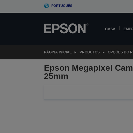
Skip
PORTUGUÊS
to
main
content
CASA
EMP
PÁGINA INICIAL
PRODUTOS
OPÇÕES DO 
Epson Megapixel Came
25mm