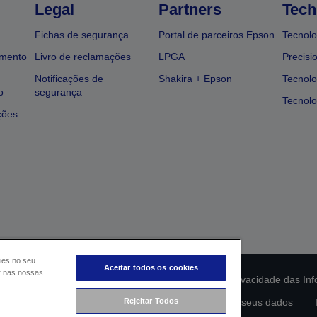
Legal
Partners
Tech
Fichas de segurança
Portal de parceiros Epson
Tecnolo
amento
Livro de reclamações
LPGA
Precisi
Notificações de
Shakira + Epson
Tecnolo
o
segurança
Tecnolo
ções
ies no seu
Aceitar todos os cookies
ar nas nossas
ção da conformidade do produto
Declaração de Privacidade das In
lamento de Dados da UE
Rejeitar Todos
Contacte-nos sobre os seus dados