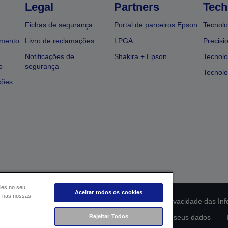
Legal
Partners
Tech
Fichas de segurança
Portal de parceiros Epson
Tecnolo
amento
Livro de reclamações
LPGA
Precisi
Notificações de
Shakira + Epson
Tecnolo
o
segurança
Tecnolo
ções
ies no seu
Aceitar todos os cookies
ar nas nossas
ção da conformidade do produto
Declaração de Privacidade das In
lamento de Dados da UE
Rejeitar Todos
Contacte-nos sobre os seus dados