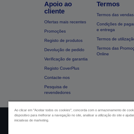
Apoio ao
Termos
cliente
Termos das vendas
Ofertas mais recentes
Condições de pag
e entrega
Promoções
Termos de utilizaçã
Registo de produtos
Termos das Promo
Devolução de pedido
Online
Verificação de garantia
Registo CoverPlus
Contacte-nos
Pesquisa de
revendedores
Ao clicar em "Aceitar todos os cookies", concorda com o armazenamento de cook
dispositivo para melhorar a navegação no site, analisar a utilização do site e ajud
Identificação do vendedor
Identifica
iniciativas de marketing.
Conformidade com o Regu