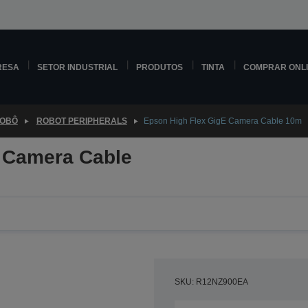
RESA
SETOR INDUSTRIAL
PRODUTOS
TINTA
COMPRAR ONL
ROBÔ
ROBOT PERIPHERALS
Epson High Flex GigE Camera Cable 10m
 Camera Cable
SKU: R12NZ900EA