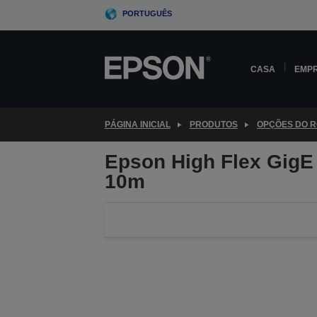
Skip
PORTUGUÊS
to
main
content
CASA
EMP
PÁGINA INICIAL
PRODUTOS
OPÇÕES DO 
Epson High Flex GigE
10m