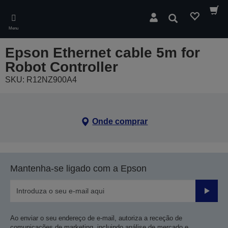
Skip
to
Pesquisar
main
Menu
content
Epson Ethernet cable 5m for
Robot Controller
SKU: R12NZ900A4
Onde comprar
Mantenha-se ligado com a Epson
Enviar
Ao enviar o seu endereço de e-mail, autoriza a receção de
comunicações de marketing, incluindo análise de mercado e