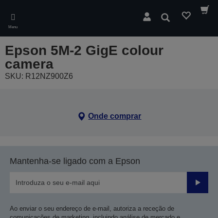
Skip
to
Pesquisar
main
Menu
content
Epson 5M-2 GigE colour
camera
SKU: R12NZ900Z6
Onde comprar
Mantenha-se ligado com a Epson
Enviar
Ao enviar o seu endereço de e-mail, autoriza a receção de
comunicações de marketing, incluindo análise de mercado e