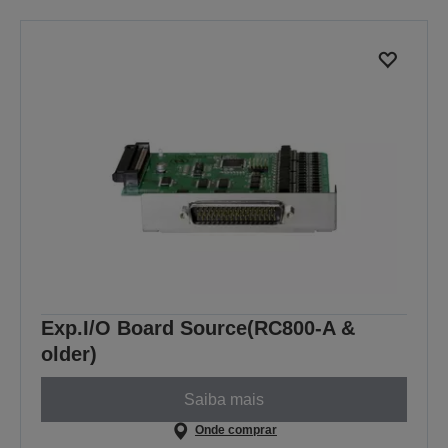
Exp.I/O Board Source(RC800-A &
older)
Saiba mais
Onde comprar