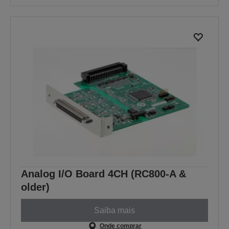
Analog I/O Board 4CH (RC800-A &
older)
Saiba mais
Onde comprar