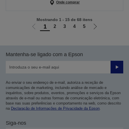
Onde comprar
Mostrando 1 - 15 de 68 itens
1
2
3
4
5
Ir
Ir
para
para
a
a
página
próxima
Mantenha-se ligado com a Epson
anterior
página
Enviar
Ao enviar o seu endereço de e-mail, autoriza a receção de
comunicações de marketing, incluindo análise de mercado e
inquéritos, sobre produtos, eventos, promoções e serviços da Epson
através de e-mail ou outras formas de comunicação eletrónica, com
base nas suas preferências e comportamento na web, como descrito
na
Declaração de Informações de Privacidade da Epson
.
Siga-nos