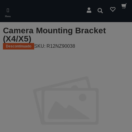
Skip
to
Pesquisar
main
Menu
content
Camera Mounting Bracket
(X4/X5)
SKU: R12NZ90038
Descontinuado