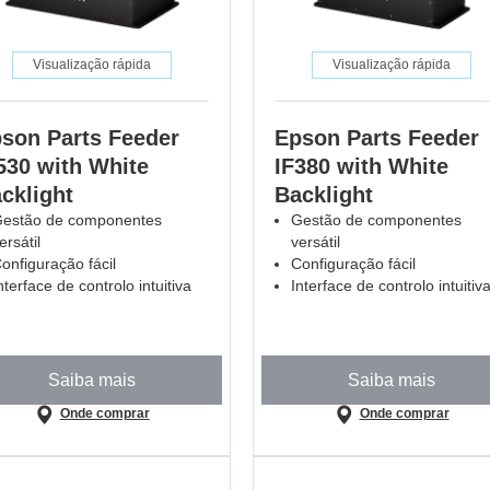
Visualização rápida
Visualização rápida
son Parts Feeder
Epson Parts Feeder
530 with White
IF380 with White
cklight
Backlight
estão de componentes
Gestão de componentes
ersátil
versátil
onfiguração fácil
Configuração fácil
nterface de controlo intuitiva
Interface de controlo intuitiv
Saiba mais
Saiba mais
Onde comprar
Onde comprar