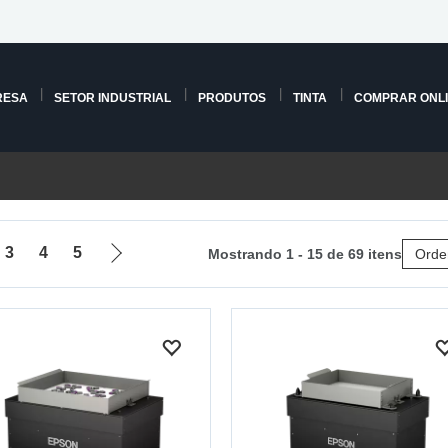
RESA
SETOR INDUSTRIAL
PRODUTOS
TINTA
COMPRAR ONL
3
4
5
Mostrando 1 - 15 de 69 itens
Orde
Ir
para
a
próxima
página