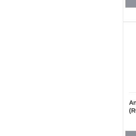
An
(R