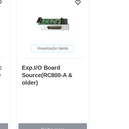
Visualização rápida
c
Exp.I/O Board
O
Source(RC800-A &
older)