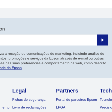
nterior
página
son
Enviar
iza a receção de comunicações de marketing, incluindo análise de
ntos, promoções e serviços da Epson através de e-mail ou outras
ase nas suas preferências e comportamento na web, como descrito
dade da Epson
.
Legal
Partners
Tech
Fichas de segurança
Portal de parceiros Epson
Tecnolo
amento
Livro de reclamações
LPGA
Precisi