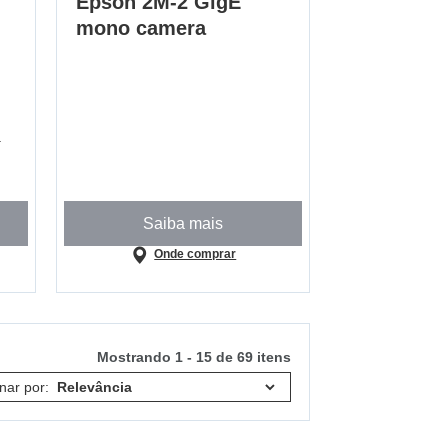
Epson 2M-2 GigE
mono camera
a
Saiba mais
Onde comprar
Mostrando 1 - 15 de 69 itens
nar por: