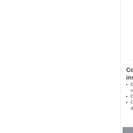
Co
in
D
m
D
C
d