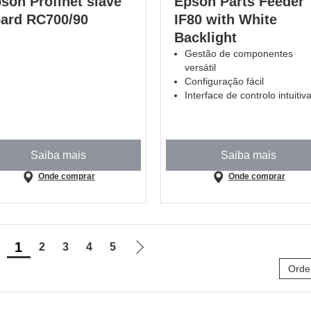
son Profinet slave
Epson Parts Feeder
ard RC700/90
IF80 with White
Backlight
Gestão de componentes
versátil
Configuração fácil
Interface de controlo intuitiv
Saiba mais
Saiba mais
Onde comprar
Onde comprar
1
2
3
4
5
r
Ir
Orde
ara
para
a
a
ágina
próxima