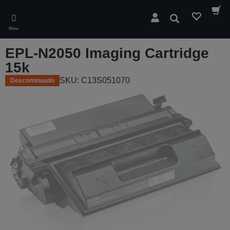
Skip
to
Pesquisar
main
Menu
content
EPL-N2050 Imaging Cartridge
15k
SKU: C13S051070
Descontinuado