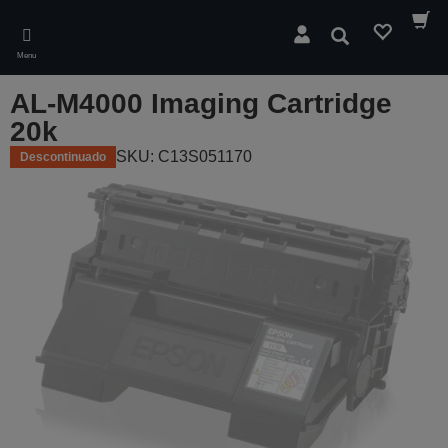
Skip
to
Pesquisar
main
Menu
content
AL-M4000 Imaging Cartridge
20k
SKU: C13S051170
Descontinuado