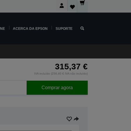
INE
ACERCA DA EPSON
SUPORTE
315,37 €
IVA incluído (256,40 € IVA não incluído)
Comprar agora