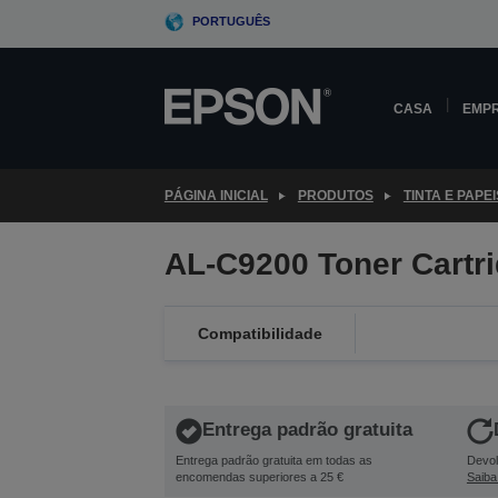
Skip
PORTUGUÊS
to
main
content
CASA
EMP
PÁGINA INICIAL
PRODUTOS
TINTA E PAPEI
AL-C9200 Toner Cartr
Compatibilidade
Entrega padrão gratuita
Entrega padrão gratuita em todas as
Devol
encomendas superiores a 25 €
Saiba