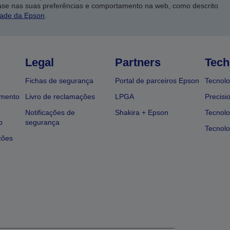
ase nas suas preferências e comportamento na web, como descrito
dade da Epson
.
Legal
Partners
Tech
Fichas de segurança
Portal de parceiros Epson
Tecnolo
amento
Livro de reclamações
LPGA
Precisi
Notificações de
Shakira + Epson
Tecnolo
o
segurança
Tecnolo
ções