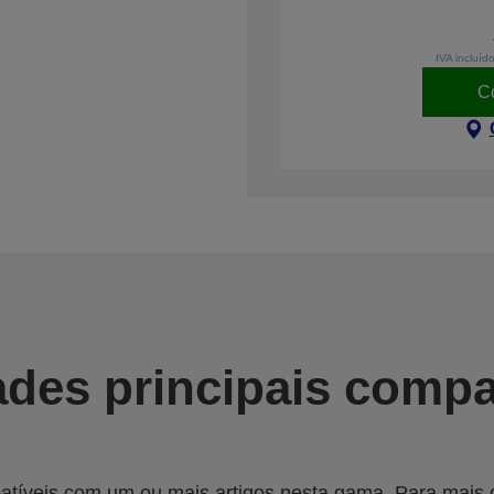
IVA incluíd
C
des principais compa
tíveis com um ou mais artigos nesta gama. Para mais de