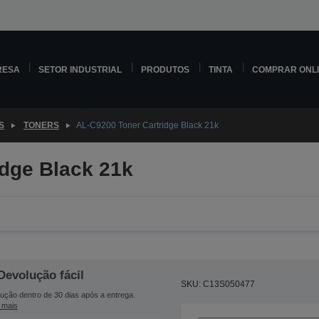
RESA
SETOR INDUSTRIAL
PRODUTOS
TINTA
COMPRAR ONL
S
TONERS
AL-C9200 Toner Cartridge Black 21k
idge Black 21k
Devolução fácil
SKU: C13S050477
ução dentro de 30 dias após a entrega.
 mais