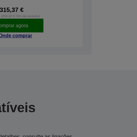
315,37 €
o (256,40 € IVA não incluído)
omprar agora
Onde comprar
tíveis
talhes, consulte as ligações