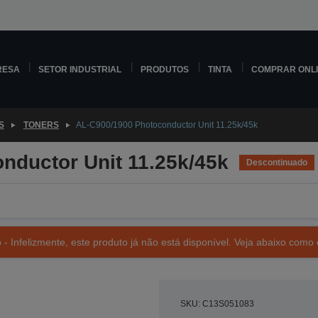
RESA
SETOR INDUSTRIAL
PRODUTOS
TINTA
COMPRAR ONL
S
TONERS
AL-C900/1900 Photoconductor Unit 11.25k/45k
nductor Unit 11.25k/45k
Descontinuado
- Infelizmente, este produto já não está disponível. Veja abaixo como 
SKU: C13S051083