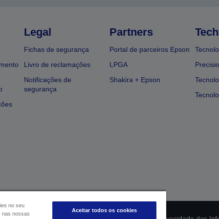
Legal
Partners
Tech
Fichas de segurança
Portal de parceiros Epson
Tecnolo
amento
Livro de reclamações
LPGA
Precisi
Notificações de
Shakira + Epson
Tecnolo
o
segurança
Tecnolo
ções
ies no seu
Aceitar todos os cookies
ar nas nossas
ção da conformidade do produto
Declaração de Privacidade das In