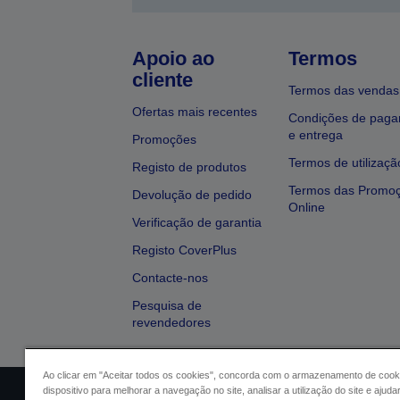
Apoio ao
Termos
cliente
Termos das vendas
Ofertas mais recentes
Condições de pag
e entrega
Promoções
Termos de utilizaçã
Registo de produtos
Termos das Promo
Devolução de pedido
Online
Verificação de garantia
Registo CoverPlus
Contacte-nos
Pesquisa de
revendedores
Ao clicar em "Aceitar todos os cookies", concorda com o armazenamento de cook
dispositivo para melhorar a navegação no site, analisar a utilização do site e ajud
Identificação do vendedor
Identifica