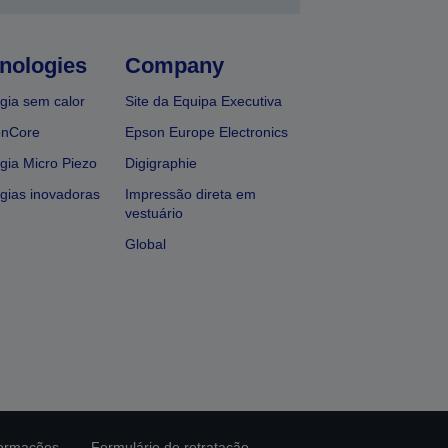
nologies
Company
gia sem calor
Site da Equipa Executiva
onCore
Epson Europe Electronics
gia Micro Piezo
Digigraphie
gias inovadoras
Impressão direta em
vestuário
Global
formações
Formulário de retratação