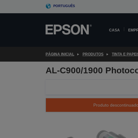
Skip
PORTUGUÊS
to
main
content
CASA
EMP
PÁGINA INICIAL
PRODUTOS
TINTA E PAPEI
AL-C900/1900 Photoco
Produto descontinuado 