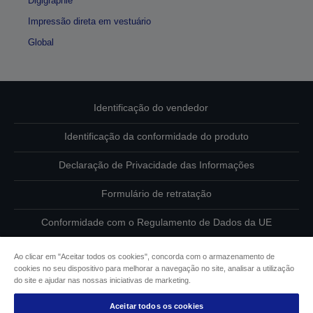
Digigraphie
Impressão direta em vestuário
Global
Identificação do vendedor
Identificação da conformidade do produto
Declaração de Privacidade das Informações
Formulário de retratação
Conformidade com o Regulamento de Dados da UE
Contacte-nos sobre os seus dados
Ao clicar em "Aceitar todos os cookies", concorda com o armazenamento de
cookies no seu dispositivo para melhorar a navegação no site, analisar a utilização
Informações sobre cookies
do site e ajudar nas nossas iniciativas de marketing.
Aceitar todos os cookies
Compromisso da Epson para com a acessibilidade