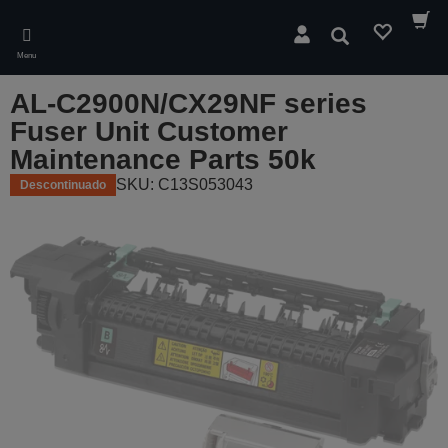
Skip
to
Pesquisar
main
Menu
content
AL-C2900N/CX29NF series
Fuser Unit Customer
Maintenance Parts 50k
SKU: C13S053043
Descontinuado