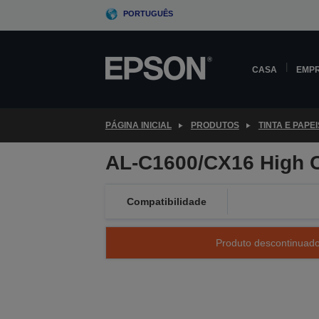
Skip
PORTUGUÊS
to
main
content
CASA
EMP
PÁGINA INICIAL
PRODUTOS
TINTA E PAPEI
AL-C1600/CX16 High C
Compatibilidade
Produto descontinuado 