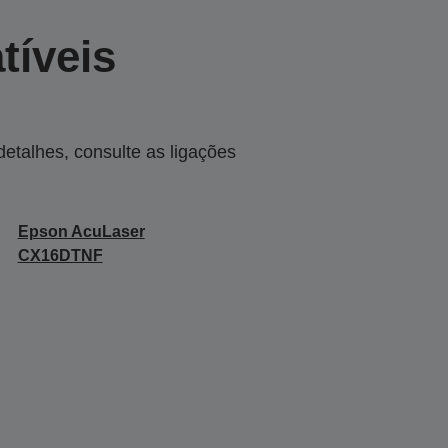
tíveis
talhes, consulte as ligações
Epson AcuLaser
CX16DTNF