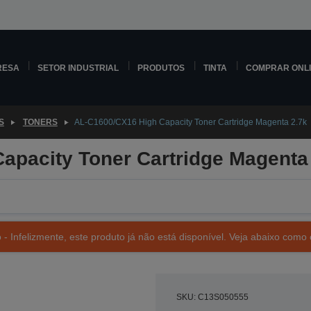
RESA
SETOR INDUSTRIAL
PRODUTOS
TINTA
COMPRAR ONL
S
TONERS
AL-C1600/CX16 High Capacity Toner Cartridge Magenta 2.7k
apacity Toner Cartridge Magenta
- Infelizmente, este produto já não está disponível. Veja abaixo como 
SKU: C13S050555