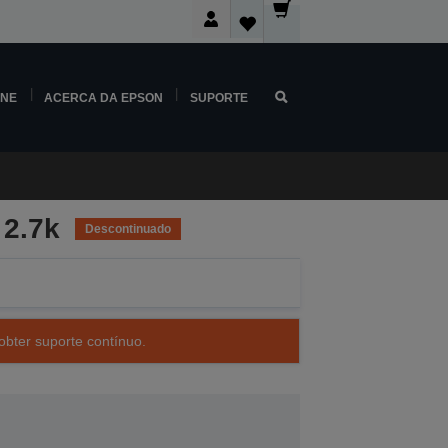
INE
ACERCA DA EPSON
SUPORTE
 2.7k
Descontinuado
obter suporte contínuo.