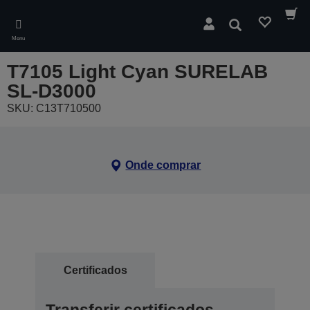
Skip
to
Pesquisar
main
Menu
content
T7105 Light Cyan SURELAB
SL-D3000
SKU: C13T710500
Onde comprar
Certificados
Transferir certificados