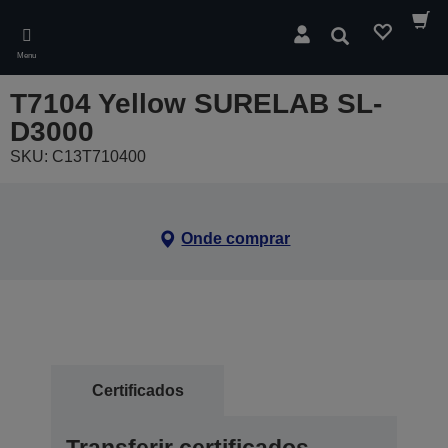
Skip
to
Pesquisar
main
Menu
content
T7104 Yellow SURELAB SL-
D3000
SKU: C13T710400
Onde comprar
Certificados
Transferir certificados