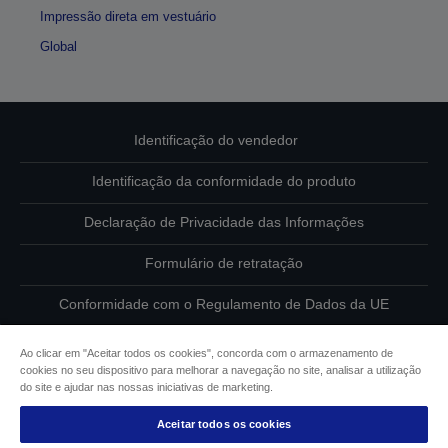
Impressão direta em vestuário
Global
Identificação do vendedor
Identificação da conformidade do produto
Declaração de Privacidade das Informações
Formulário de retratação
Conformidade com o Regulamento de Dados da UE
Contacte-nos sobre os seus dados
Ao clicar em "Aceitar todos os cookies", concorda com o armazenamento de
cookies no seu dispositivo para melhorar a navegação no site, analisar a utilização
Informações sobre cookies
do site e ajudar nas nossas iniciativas de marketing.
Aceitar todos os cookies
Compromisso da Epson para com a acessibilidade