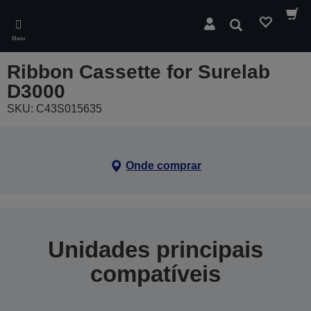
Skip
to
Pesquisar
main
Menu
content
Ribbon Cassette for Surelab
D3000
SKU: C43S015635
Onde comprar
Unidades principais
compatíveis