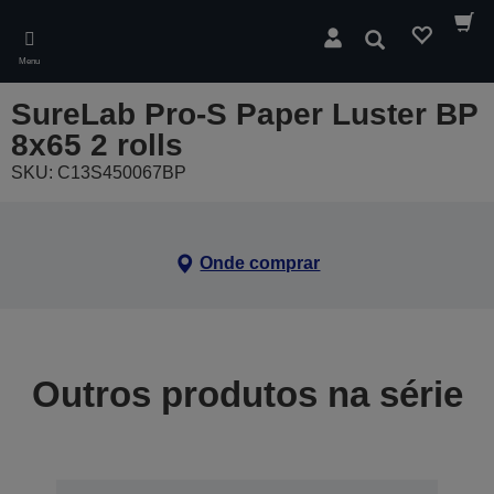
Skip
to
Pesquisar
main
Menu
content
SureLab Pro-S Paper Luster BP
8x65 2 rolls
SKU: C13S450067BP
Onde comprar
Outros produtos na série