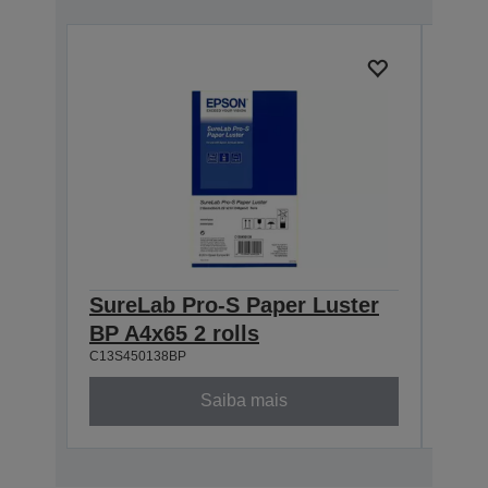
SureLab Pro-S Paper Luster
Sur
BP A4x65 2 rolls
BP 8
C13S450138BP
C13S4
Saiba mais