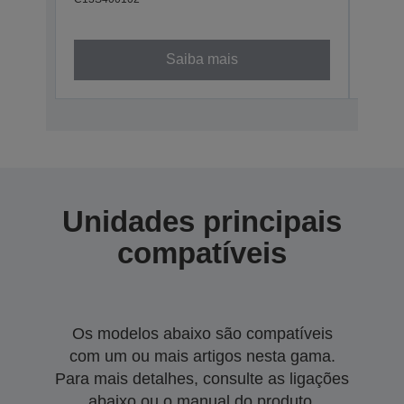
800
C13S4
Saiba mais
Unidades principais
compatíveis
Os modelos abaixo são compatíveis
com um ou mais artigos nesta gama.
Para mais detalhes, consulte as ligações
abaixo ou o manual do produto.