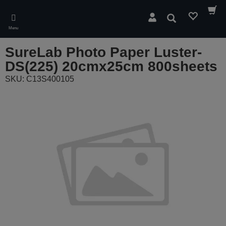
Skip
to
Pesquisar
main
Menu
content
SureLab Photo Paper Luster-
DS(225) 20cmx25cm 800sheets
SKU: C13S400105