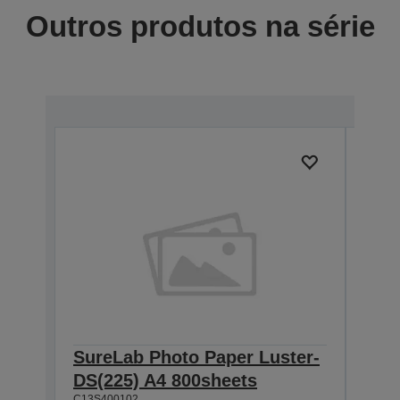
Outros produtos na série
SureLab Photo Paper Luster-
Sur
DS(225) A4 800sheets
DS(
C13S400102