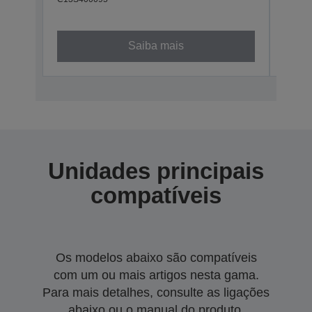
800
C13S4
Saiba mais
Unidades principais
compatíveis
Os modelos abaixo são compatíveis
com um ou mais artigos nesta gama.
Para mais detalhes, consulte as ligações
abaixo ou o manual do produto.