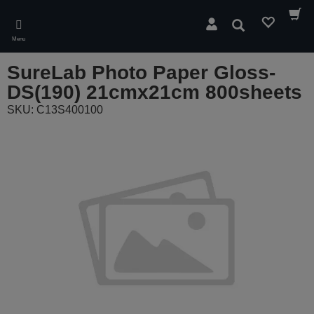
Skip
to
Pesquisar
main
Menu
content
SureLab Photo Paper Gloss-
DS(190) 21cmx21cm 800sheets
SKU: C13S400100