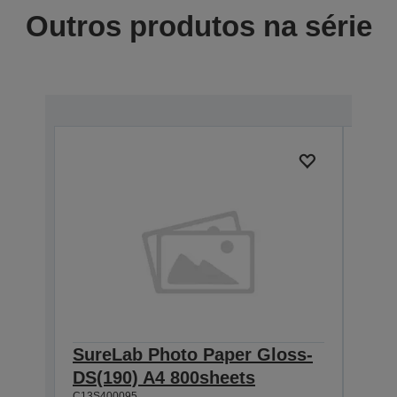
Outros produtos na série
SureLab Photo Paper Gloss-
Sur
DS(190) A4 800sheets
DS(
C13S400095