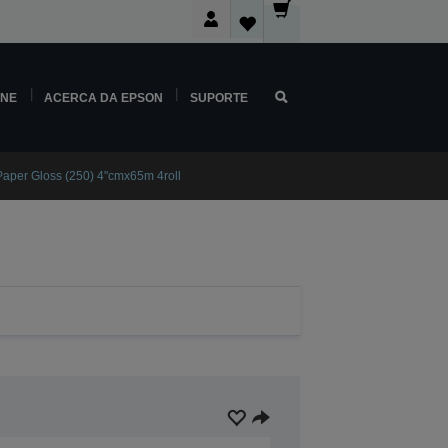
INE
ACERCA DA EPSON
SUPORTE
aper Gloss (250) 4"cmx65m 4roll