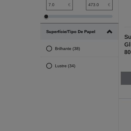
Amplitude mínima preço
Amplitude máxima preço
€
€
Ajustar
Ajustar
amplitude
amplitude
Superfície/Tipo De Papel
mínima
máxima
Su
preço
preço
Gl
Brilhante (38)
80
Lustre (34)