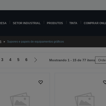
RESA
SETOR INDUSTRIAL
PRODUTOS
TINTA
COMPRAR ONL
S
Supores e papeis de equipamentos gráficos
3
4
5
6
Mostrando 1 - 15 de 77 itens
Orde
Ir
para
a
próxima
página