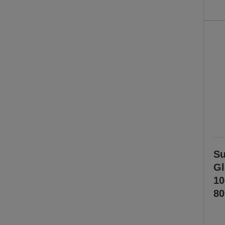
Su
Gl
1
80