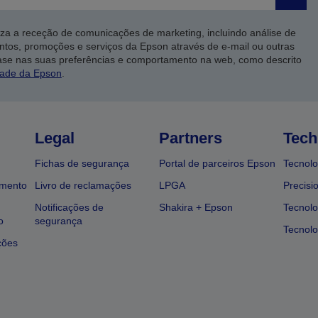
Enviar
iza a receção de comunicações de marketing, incluindo análise de
ntos, promoções e serviços da Epson através de e-mail ou outras
ase nas suas preferências e comportamento na web, como descrito
dade da Epson
.
Legal
Partners
Tech
Fichas de segurança
Portal de parceiros Epson
Tecnolo
amento
Livro de reclamações
LPGA
Precisi
Notificações de
Shakira + Epson
Tecnolo
o
segurança
Tecnolo
ções