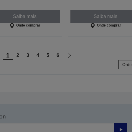
Saiba mais
Saiba mais
Onde comprar
Onde comprar
1
2
3
4
5
6
r
Ir
Orde
ara
para
a
a
ágina
próxima
nterior
página
son