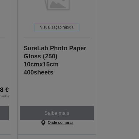
Visualização rápida
SureLab Photo Paper
Gloss (250)
10cmx15cm
400sheets
38 €
cluído)
Saiba mais
Onde comprar