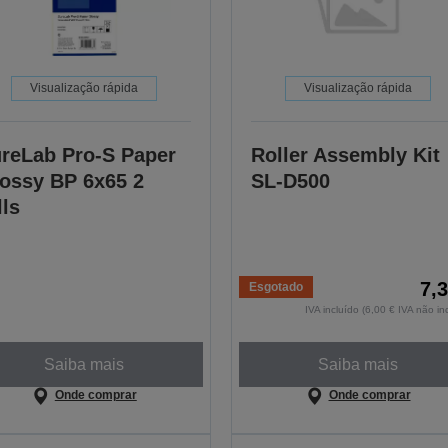
Visualização rápida
Visualização rápida
reLab Pro-S Paper
Roller Assembly Kit
ossy BP 6x65 2
SL-D500
lls
7,
Esgotado
IVA incluído (6,00 € IVA não in
Saiba mais
Saiba mais
Onde comprar
Onde comprar