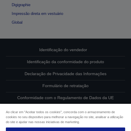
Digigraphie
Impressão direta em vestuário
Global
Identificação do vendedor
Identificação da conformidade do produto
Declaração de Privacidade das Informações
Formulário de retratação
Conformidade com o Regulamento de Dados da UE
Contacte-nos sobre os seus dados
Ao clicar em "Aceitar todos os cookies", concorda com o armazenamento de
cookies no seu dispositivo para melhorar a navegação no site, analisar a utilização
Informações sobre cookies
do site e ajudar nas nossas iniciativas de marketing.