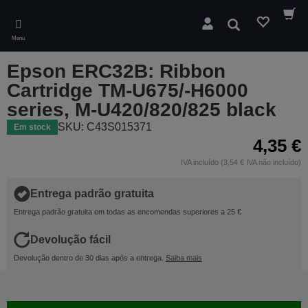
Skip
to
Pesquisar
main
Menu
content
Epson ERC32B: Ribbon
Cartridge TM-U675/-H6000
series, M-U420/820/825 black
SKU: C43S015371
Em stock
4,35 €
IVA incluído (3,54 € IVA não incluído)
Entrega padrão gratuita
Entrega padrão gratuita em todas as encomendas superiores a 25 €
Devolução fácil
Devolução dentro de 30 dias após a entrega.
Saiba mais