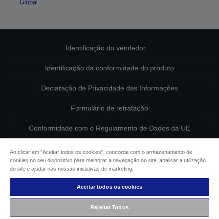
Global
Identificação do vendedor
Identificação da conformidade do produto
Declaração de Privacidade das Informações
Formulário de retratação
Conformidade com o Regulamento de Dados da UE
Contacte-nos sobre os seus dados
Ao clicar em "Aceitar todos os cookies", concorda com o armazenamento de
cookies no seu dispositivo para melhorar a navegação no site, analisar a utilização
Informações sobre cookies
do site e ajudar nas nossas iniciativas de marketing.
Aceitar todos os cookies
Compromisso da Epson para com a acessibilidade
Rejeitar Todos
Copyright © 2026 Seiko Epson