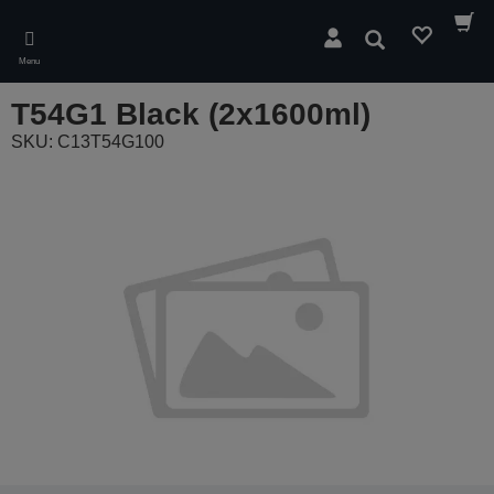
Skip
to
Pesquisar
main
Menu
content
T54G1 Black (2x1600ml)
SKU: C13T54G100