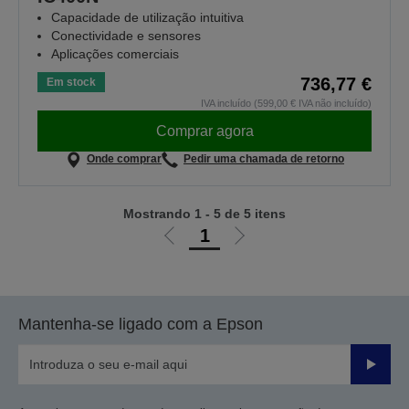
Capacidade de utilização intuitiva
Conectividade e sensores
Aplicações comerciais
736,77 €
Em stock
IVA incluído (599,00 € IVA não incluído)
Comprar agora
Onde comprar
Pedir uma chamada de retorno
Mostrando 1 - 5 de 5 itens
1
Ir
Ir
para
para
a
a
página
próxima
Mantenha-se ligado com a Epson
anterior
página
Enviar