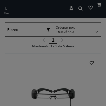
Skip
to
Pesquisar
main
Menu
content
Ordenar por:
Filtros
1
Ir
Ir
Mostrando 1 - 5 de 5 itens
para
para
a
a
página
próxima
anterior
página