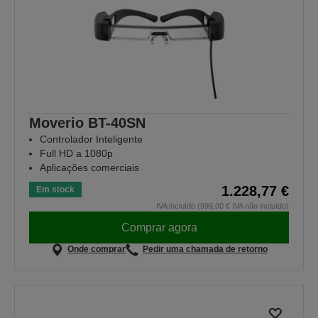
Moverio BT-40SN
Controlador Inteligente
Full HD a 1080p
Aplicações comerciais
1.228,77 €
Em stock
IVA incluído (999,00 € IVA não incluído)
Comprar agora
Onde comprar
Pedir uma chamada de retorno