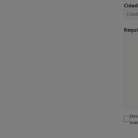
Cidad
Requi
Des
eve