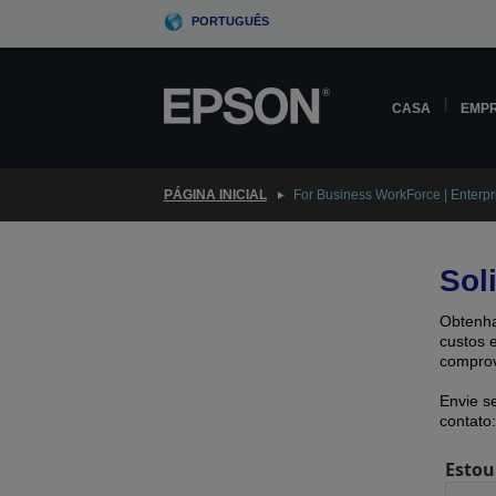
Skip
PORTUGUÊS
to
main
content
CASA
EMP
PÁGINA INICIAL
For Business WorkForce | Enterpri
Sol
Obtenha
custos 
comprov
Envie s
contato:
Estou