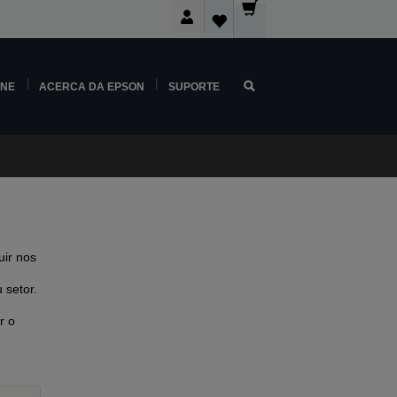
INE
ACERCA DA EPSON
SUPORTE
ir nos
 setor.
r o