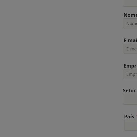
Nome
E-mai
Empr
Setor
País