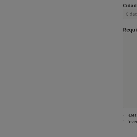
Cidad
Requi
Des
eve