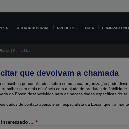
RESA
SETOR INDUSTRIAL
PRODUTOS
TINTA
COMPRAR ONL
 Range | Contact Us
icitar que devolvam a chamada
 conselhos personalizados sobre como a sua organização pode diminu
e trabalhar com mais eficiência com a ajuda de produtos de fiabilidade
ada ​​da Epson desenvolvidos para as necessidades específicas do seu
eus dados de contato abaixo e um especialista da Epson que irá mante
 interessado ...