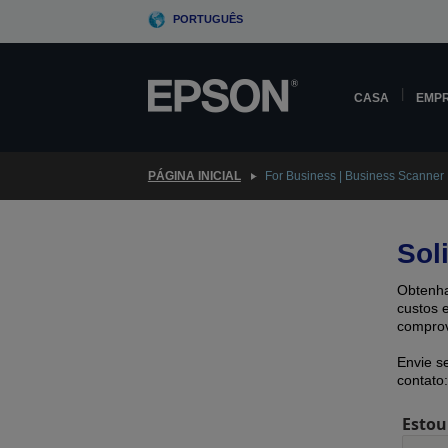
Skip
PORTUGUÊS
to
main
content
CASA
EMP
PÁGINA INICIAL
For Business | Business Scanner
Sol
Obtenha
custos 
comprov
Envie s
contato:
Estou