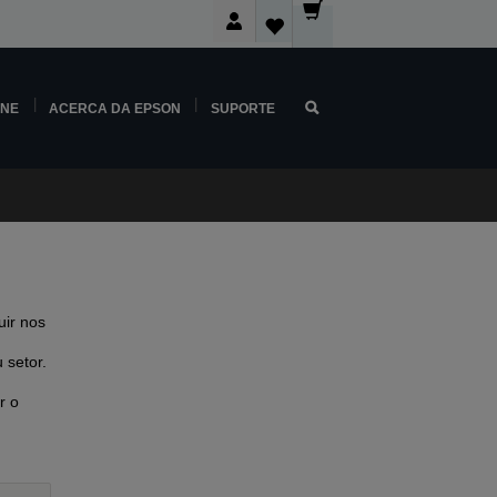
INE
ACERCA DA EPSON
SUPORTE
ir nos
 setor.
r o