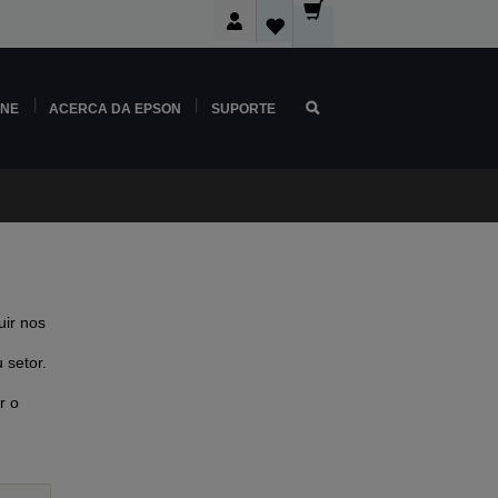
INE
ACERCA DA EPSON
SUPORTE
ir nos
 setor.
r o