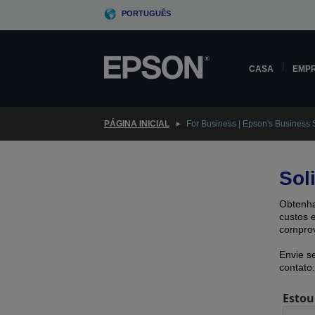
Skip
PORTUGUÊS
to
main
content
CASA
EMP
PÁGINA INICIAL
For Business | Epson's Business 
Sol
Obtenha
custos 
comprov
Envie s
contato:
Estou