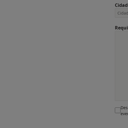
Cidad
Requi
Des
eve