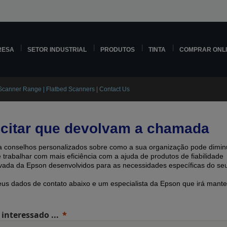
RESA
SETOR INDUSTRIAL
PRODUTOS
TINTA
COMPRAR ONL
Scanner Range | Flatbed Scanners | Contact Us
icitar que devolvam a chamada
 conselhos personalizados sobre como a sua organização pode diminu
e trabalhar com mais eficiência com a ajuda de produtos de fiabilidade
ada ​​da Epson desenvolvidos para as necessidades específicas do seu
eus dados de contato abaixo e um especialista da Epson que irá mante
 interessado ...