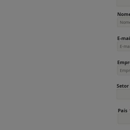
Nome
E-mai
Empr
Setor
País