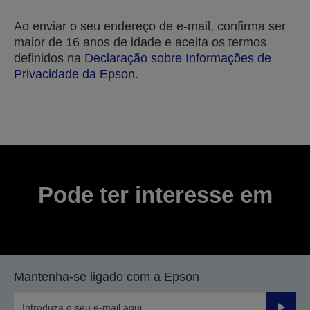
Ao enviar o seu endereço de e-mail, confirma ser
maior de 16 anos de idade e aceita os termos
definidos na
Declaração sobre Informações de
Privacidade da Epson
.
Obrigado pela sua submissão.
Entraremos em contacto consigo nos próximos
dias úteis.
Pode ter interesse em
Mantenha-se ligado com a Epson