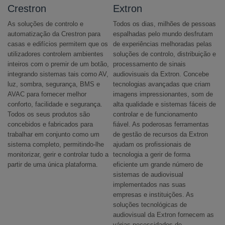
Crestron
Extron
As soluções de controlo e
Todos os dias, milhões de pessoas
automatização da Crestron para
espalhadas pelo mundo desfrutam
casas e edifícios permitem que os
de experiências melhoradas pelas
utilizadores controlem ambientes
soluções de controlo, distribuição e
inteiros com o premir de um botão,
processamento de sinais
integrando sistemas tais como AV,
audiovisuais da Extron. Concebe
luz, sombra, segurança, BMS e
tecnologias avançadas que criam
AVAC para fornecer melhor
imagens impressionantes, som de
conforto, facilidade e segurança.
alta qualidade e sistemas fáceis de
Todos os seus produtos são
controlar e de funcionamento
concebidos e fabricados para
fiável. As poderosas ferramentas
trabalhar em conjunto como um
de gestão de recursos da Extron
sistema completo, permitindo-lhe
ajudam os profissionais de
monitorizar, gerir e controlar tudo a
tecnologia a gerir de forma
partir de uma única plataforma.
eficiente um grande número de
sistemas de audiovisual
implementados nas suas
empresas e instituições. As
soluções tecnológicas de
audiovisual da Extron fornecem as
várias necessidades de