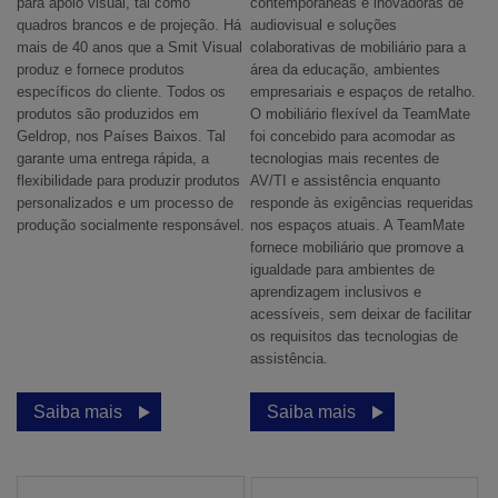
para apoio visual, tal como
contemporâneas e inovadoras de
quadros brancos e de projeção. Há
audiovisual e soluções
mais de 40 anos que a Smit Visual
colaborativas de mobiliário para a
produz e fornece produtos
área da educação, ambientes
específicos do cliente. Todos os
empresariais e espaços de retalho.
produtos são produzidos em
O mobiliário flexível da TeamMate
Geldrop, nos Países Baixos. Tal
foi concebido para acomodar as
garante uma entrega rápida, a
tecnologias mais recentes de
flexibilidade para produzir produtos
AV/TI e assistência enquanto
personalizados e um processo de
responde às exigências requeridas
produção socialmente responsável.
nos espaços atuais. A TeamMate
fornece mobiliário que promove a
igualdade para ambientes de
aprendizagem inclusivos e
acessíveis, sem deixar de facilitar
os requisitos das tecnologias de
assistência.
Saiba mais
Saiba mais