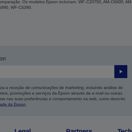
a comparação. Os modelos Epson incluíram: WF-C20750, AM-C6000, 
5890, WF-C5390.
son
Enviar
iza a receção de comunicações de marketing, incluindo análise de
ntos, promoções e serviços da Epson através de e-mail ou outras
ase nas suas preferências e comportamento na web, como descrito
dade da Epson
.
Legal
Partners
Tech