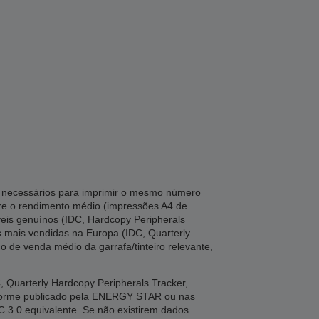
ta necessários para imprimir o mesmo número
tre o rendimento médio (impressões A4 de
veis genuínos (IDC, Hardcopy Peripherals
es mais vendidas na Europa (IDC, Quarterly
o de venda médio da garrafa/tinteiro relevante,
Quarterly Hardcopy Peripherals Tracker,
nforme publicado pela ENERGY STAR ou nas
C 3.0 equivalente. Se não existirem dados