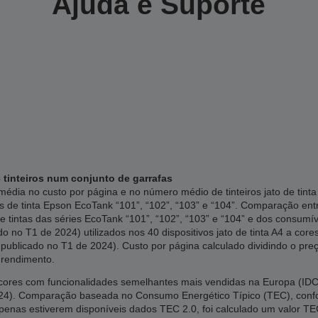
Ajuda e Suporte
 tinteiros num conjunto de garrafas
édia no custo por página e no número médio de tinteiros jato de tin
s de tinta Epson EcoTank “101”, “102”, “103” e “104”. Comparação en
e tintas das séries EcoTank “101”, “102”, “103” e “104” e dos consumí
 no T1 de 2024) utilizados nos 40 dispositivos jato de tinta A4 a cor
publicado no T1 de 2024). Custo por página calculado dividindo o preç
 rendimento.
res com funcionalidades semelhantes mais vendidas na Europa (IDC, 
2024). Comparação baseada no Consumo Energético Típico (TEC), co
apenas estiverem disponíveis dados TEC 2.0, foi calculado um valor TE