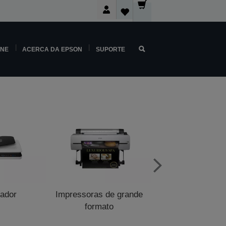
INE
ACERCA DA EPSON
SUPORTE
zador
Impressoras de grande
Impressoras de p
formato
venda