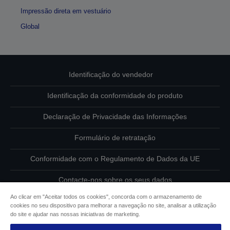
Impressão direta em vestuário
Global
Identificação do vendedor
Identificação da conformidade do produto
Declaração de Privacidade das Informações
Formulário de retratação
Conformidade com o Regulamento de Dados da UE
Contacte-nos sobre os seus dados
Ao clicar em "Aceitar todos os cookies", concorda com o armazenamento de
Informações sobre cookies
cookies no seu dispositivo para melhorar a navegação no site, analisar a utilização
do site e ajudar nas nossas iniciativas de marketing.
Compromisso da Epson para com a acessibilidade