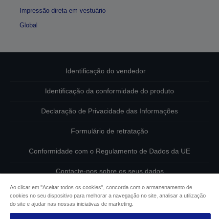
Impressão direta em vestuário
Global
Identificação do vendedor
Identificação da conformidade do produto
Declaração de Privacidade das Informações
Formulário de retratação
Conformidade com o Regulamento de Dados da UE
Contacte-nos sobre os seus dados
Ao clicar em "Aceitar todos os cookies", concorda com o armazenamento de
Informações sobre cookies
cookies no seu dispositivo para melhorar a navegação no site, analisar a utilização
do site e ajudar nas nossas iniciativas de marketing.
Compromisso da Epson para com a acessibilidade