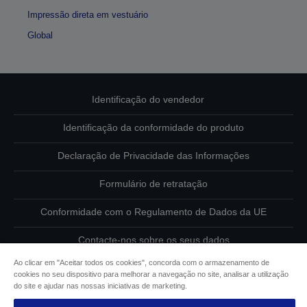
Impressão direta em vestuário
Global
Identificação do vendedor
Identificação da conformidade do produto
Declaração de Privacidade das Informações
Formulário de retratação
Conformidade com o Regulamento de Dados da UE
Contacte-nos sobre os seus dados
Ao clicar em "Aceitar todos os cookies", concorda com o armazenamento de
Informações sobre cookies
cookies no seu dispositivo para melhorar a navegação no site, analisar a utilização
do site e ajudar nas nossas iniciativas de marketing.
Compromisso da Epson para com a acessibilidade