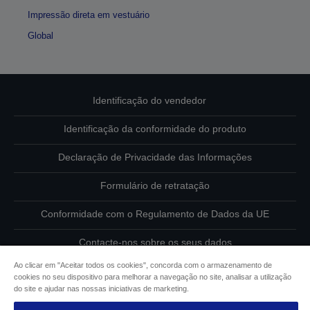
Impressão direta em vestuário
Global
Identificação do vendedor
Identificação da conformidade do produto
Declaração de Privacidade das Informações
Formulário de retratação
Conformidade com o Regulamento de Dados da UE
Contacte-nos sobre os seus dados
Ao clicar em "Aceitar todos os cookies", concorda com o armazenamento de
Informações sobre cookies
cookies no seu dispositivo para melhorar a navegação no site, analisar a utilização
do site e ajudar nas nossas iniciativas de marketing.
Compromisso da Epson para com a acessibilidade