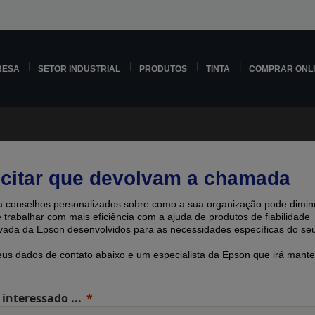
RESA
SETOR INDUSTRIAL
PRODUTOS
TINTA
COMPRAR ONL
icitar que devolvam a chamada
 conselhos personalizados sobre como a sua organização pode diminu
e trabalhar com mais eficiência com a ajuda de produtos de fiabilidade
ada ​​da Epson desenvolvidos para as necessidades específicas do seu
eus dados de contato abaixo e um especialista da Epson que irá mante
 interessado ...