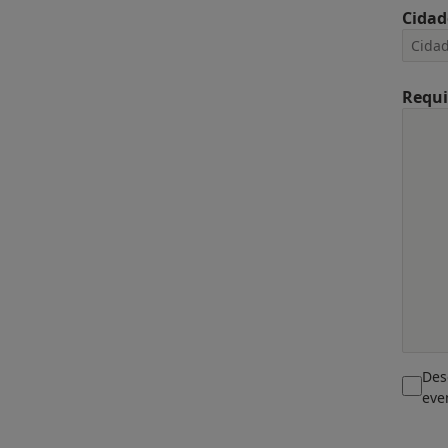
Cidad
Requi
Des
eve