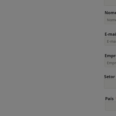
Nome
E-mai
Empr
Setor
País