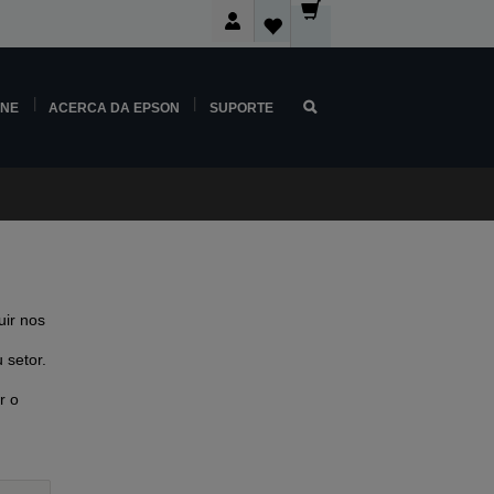
INE
ACERCA DA EPSON
SUPORTE
ir nos
 setor.
r o