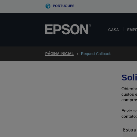
Skip
PORTUGUÊS
to
main
content
CASA
EMP
PÁGINA INICIAL
Request Callback
Sol
Obtenha
custos 
comprov
Envie s
contato:
Estou