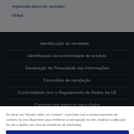
Impressão direta em vestuário
Global
Identificação do vendedor
Identificação da conformidade do produto
Declaração de Privacidade das Informações
Formulário de retratação
Conformidade com o Regulamento de Dados da UE
Contacte-nos sobre os seus dados
Ao clicar em "Aceitar todos os cookies", concorda com o armazenamento de
Informações sobre cookies
cookies no seu dispositivo para melhorar a navegação no site, analisar a utilização
do site e ajudar nas nossas iniciativas de marketing.
Compromisso da Epson para com a acessibilidade