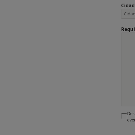
Cidad
Requi
Des
eve