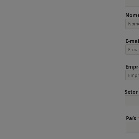
Nome
E-mai
Empr
Setor
País