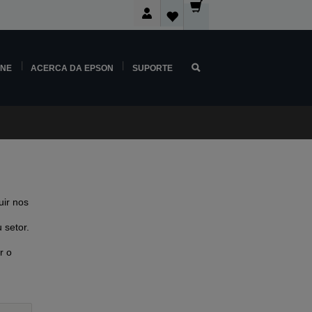
INE
ACERCA DA EPSON
SUPORTE
ir nos
 setor.
r o