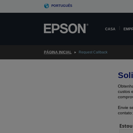
Skip
PORTUGUÊS
to
main
content
CASA
EMP
PÁGINA INICIAL
Request Callback
Sol
Obtenha
custos 
comprov
Envie s
contato:
Estou