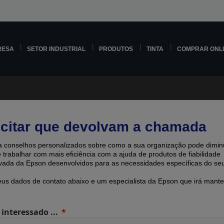
RESA
SETOR INDUSTRIAL
PRODUTOS
TINTA
COMPRAR ONL
icitar que devolvam a chamada
 conselhos personalizados sobre como a sua organização pode diminu
e trabalhar com mais eficiência com a ajuda de produtos de fiabilidade
ada ​​da Epson desenvolvidos para as necessidades específicas do seu
eus dados de contato abaixo e um especialista da Epson que irá mante
 interessado ...