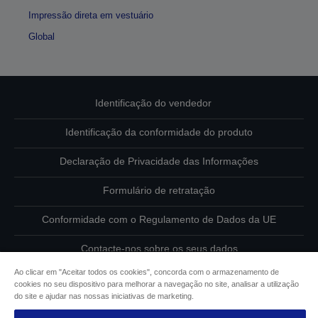
Impressão direta em vestuário
Global
Identificação do vendedor
Identificação da conformidade do produto
Declaração de Privacidade das Informações
Formulário de retratação
Conformidade com o Regulamento de Dados da UE
Contacte-nos sobre os seus dados
Ao clicar em "Aceitar todos os cookies", concorda com o armazenamento de
Informações sobre cookies
cookies no seu dispositivo para melhorar a navegação no site, analisar a utilização
do site e ajudar nas nossas iniciativas de marketing.
Compromisso da Epson para com a acessibilidade