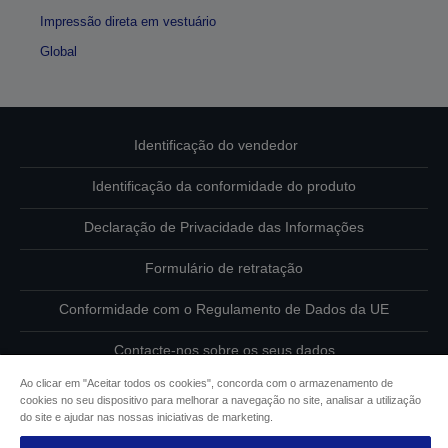
Impressão direta em vestuário
Global
Identificação do vendedor
Identificação da conformidade do produto
Declaração de Privacidade das Informações
Formulário de retratação
Conformidade com o Regulamento de Dados da UE
Contacte-nos sobre os seus dados
Ao clicar em "Aceitar todos os cookies", concorda com o armazenamento de
Informações sobre cookies
cookies no seu dispositivo para melhorar a navegação no site, analisar a utilização
do site e ajudar nas nossas iniciativas de marketing.
Compromisso da Epson para com a acessibilidade