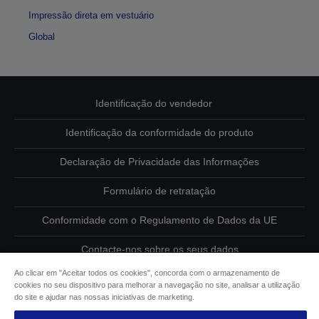
Impressão direta em vestuário
Global
Identificação do vendedor
Identificação da conformidade do produto
Declaração de Privacidade das Informações
Formulário de retratação
Conformidade com o Regulamento de Dados da UE
Contacte-nos sobre os seus dados
Ao clicar em "Aceitar todos os cookies", concorda com o armazenamento de
Informações sobre cookies
cookies no seu dispositivo para melhorar a navegação no site, analisar a utilização
do site e ajudar nas nossas iniciativas de marketing.
Compromisso da Epson para com a acessibilidade