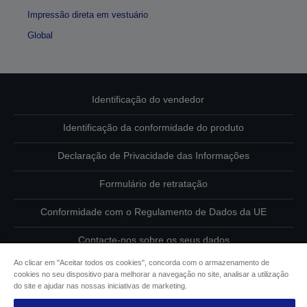
Impressão direta em vestuário
Global
Identificação do vendedor
Identificação da conformidade do produto
Declaração de Privacidade das Informações
Formulário de retratação
Conformidade com o Regulamento de Dados da UE
Contacte-nos sobre os seus dados
Ao clicar em "Aceitar todos os cookies", concorda com o armazenamento de
Informações sobre cookies
cookies no seu dispositivo para melhorar a navegação no site, analisar a utilização
do site e ajudar nas nossas iniciativas de marketing.
Compromisso da Epson para com a acessibilidade