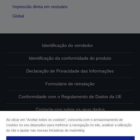
Impressão direta em vestuário
Global
Identificação do vendedor
Identificação da conformidade do produto
Declaração de Privacidade das Informações
Formulário de retratação
Conformidade com o Regulamento de Dados da UE
Contacte-nos sobre os seus dados
Ao clicar em "Aceitar todos os cookies", concorda com o armazenamento de
Informações sobre cookies
cookies no seu dispositivo para melhorar a navegação no site, analisar a utilização
do site e ajudar nas nossas iniciativas de marketing.
Compromisso da Epson para com a acessibilidade