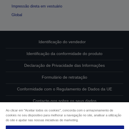
Impressão direta em vestuário
Global
Identificação do vendedor
Identificação da conformidade do produto
Declaração de Privacidade das Informações
Formulário de retratação
Conformidade com o Regulamento de Dados da UE
Contacte-nos sobre os seus dados
Ao clicar em "Aceitar todos os cookies", concorda com o armazenamento de
Informações sobre cookies
cookies no seu dispositivo para melhorar a navegação no site, analisar a utilização
do site e ajudar nas nossas iniciativas de marketing.
Compromisso da Epson para com a acessibilidade