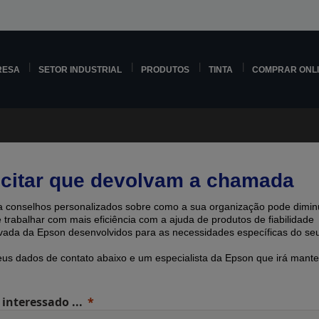
RESA
SETOR INDUSTRIAL
PRODUTOS
TINTA
COMPRAR ONL
icitar que devolvam a chamada
 conselhos personalizados sobre como a sua organização pode diminu
e trabalhar com mais eficiência com a ajuda de produtos de fiabilidade
ada ​​da Epson desenvolvidos para as necessidades específicas do seu
eus dados de contato abaixo e um especialista da Epson que irá mante
 interessado ...