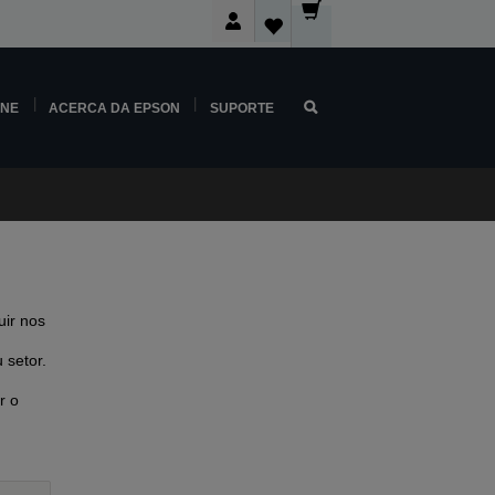
INE
ACERCA DA EPSON
SUPORTE
ir nos
 setor.
r o