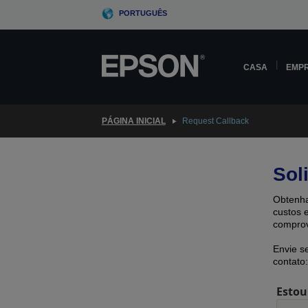
Skip
PORTUGUÊS
to
main
content
CASA
EMP
PÁGINA INICIAL
Request Callback
Sol
Obtenha
custos 
comprov
Envie s
contato:
Estou