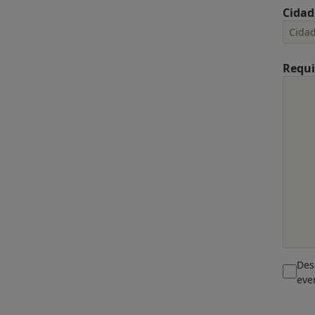
Cidad
Requi
Des
eve