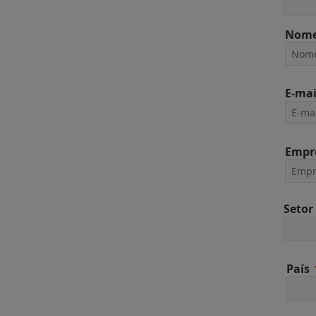
Nome
E-mai
Empr
Setor
País