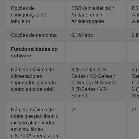
Opções de
ESD (antiestático) /
ESD
configuração de
Antiaderente /
Ant
tabuleiro
Antiderrapante
Ant
Opções de tremonha
0,16 litros
2 li
Funcionalidades do
software
Número máximo de
4 (G-Series / LS-
4 (
alimentadores
Series / RS-Series /
Ser
suportados por cada
C-Series / N-Series)
C-S
controlador de robô
2 (T-Series / VT-
2 (
Series)
Ser
Número máximo de
2¹
2¹
robôs que partilham o
mesmo alimentador
em simultâneo
(RC700A apenas com