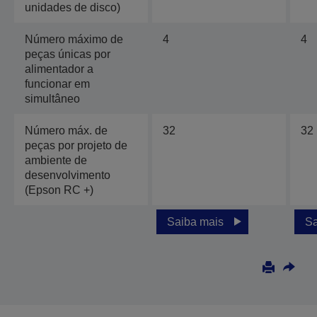
unidades de disco)
Número máximo de
4
4
peças únicas por
alimentador a
funcionar em
simultâneo
Número máx. de
32
32
peças por projeto de
ambiente de
desenvolvimento
(Epson RC +)
Saiba mais
Sa