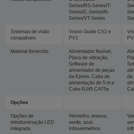
Series/RS-Series/T-
Ser
Series/C-Series/N-
Ser
Series/VT-Series
Ser
Sistemas de visão
Vision Guide CV2 e
Vi
compatíveis
PV1
PV
Material fornecido
Alimentador flexível,
Ali
Placa de vibração,
Pla
Software de
So
alimentador de peças
ali
da Epson, Cabo de
da
alimentação de 5 m e
ali
Cabo RJ45 CAT5e
Ca
Opções
Opções de
Vermelho, branco,
Ver
retroiluminação LED
verde, azul,
ver
integrada
infravermelhos
inf