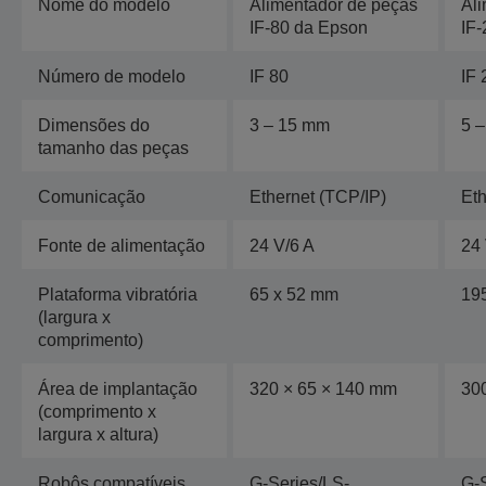
Nome do modelo
Alimentador de peças
Al
IF-80 da Epson
IF
Número de modelo
IF 80
IF 
Dimensões do
3 – 15 mm
5 
tamanho das peças
Comunicação
Ethernet (TCP/IP)
Eth
Fonte de alimentação
24 V/6 A
24 
Plataforma vibratória
65 x 52 mm
19
(largura x
comprimento)
Área de implantação
320 × 65 × 140 mm
30
(comprimento x
largura x altura)
Robôs compatíveis
G-Series/LS-
G-S