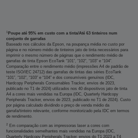
1
Poupe até 95% em custo com a tinta/Até 63 tinteiros num
conjunto de garrafas
Baseado nos cálculos da Epson, na poupança média no custo por
página e no número médio de tinteiros jato de tinta necessários para
imprimir o mesmo número de páginas que o rendimento médio de
garrafas de tinta Epson EcoTank “101”, “102”, “103” e “104”.
Comparação entre o rendimento médio (impressões A4 de padrão de
teste ISO/IEC 24712) das garrafas de tintas das séries EcoTank
“101”, “102”, “103” e “104” e dos consumíveis genuínos (IDC,
Hardcopy Peripherals Consumables Tracker, envios de 2023,
publicado no T1 de 2024) utilizados nos 40 dispositivos jato de tinta
A4 a cores mais vendidas na Europa (IDC, Quarterly Hardcopy
Peripherals Tracker, envios de 2023, publicado no T1 de 2024). Custo
por página calculado dividindo o preço de venda médio da
garrafa/tinteiro relevante, conforme monitorizado pela IDC em termos
de rendimento.
2
Em comparação com as impressoras laser a cores com
funcionalidades semelhantes mais vendidas na Europa (IDC,
Quarterly Hardcopy Peripherals Tracker, envios do T1 2023 a T4